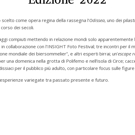
 scelto come opera regina della rassegna l’
Odissea
, uno dei pilast
 corso dei secoli.
 viaggi compiuti mettendo in relazione mondi solo apparentemente 
 in collaborazione con l’INSIGHT Foto Festival; tre incontri per il ma
ne mondiale dei biersommelier”, e altri esperti birrai; un’
escape 
r una domenica nella grotta di Polifemo e nell’isola di Circe; cacce a
issiaci per il pubblico più adulto, con particolare focus sulle figur
esperienze variegate tra passato presente e futuro.