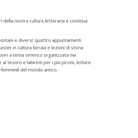
ri della nostra cultura letteraria e continua
lontani e diversi: quattro appuntamenti
ster in cultura birraia e lezioni di storia
room
a tema omerico organizzata nei
l tesoro e labirinti per i più piccini, letture
e femminili del mondo antico.