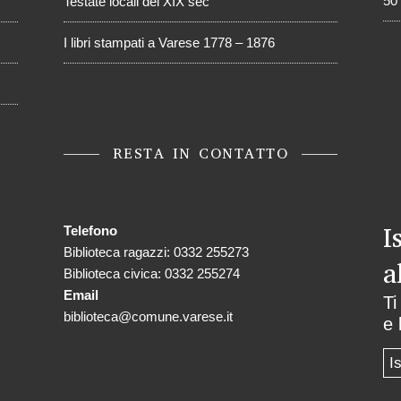
50
Testate locali del XIX sec
I libri stampati a Varese 1778 – 1876
RESTA IN CONTATTO
I
Telefono
Biblioteca ragazzi: 0332 255273
a
Biblioteca civica: 0332 255274
Email
Ti
biblioteca@comune.varese.it
e 
I