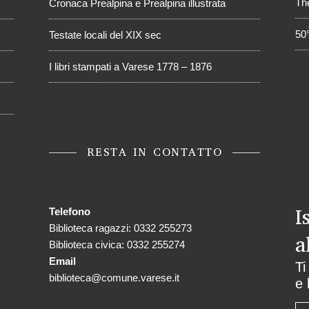
Th
Cronaca Prealpina e Prealpina illustrata
50
Testate locali del XIX sec
I libri stampati a Varese 1778 – 1876
RESTA IN CONTATTO
I
Telefono
Biblioteca ragazzi: 0332 255273
a
Biblioteca civica: 0332 255274
Email
Ti
biblioteca@comune.varese.it
e 