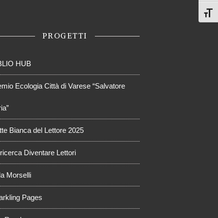
Attiv
PROGETTI
BLIO HUB
emio Ecologia Città di Varese “Salvatore
ia”
tte Bianca del Lettore 2025
ricerca Diventare Lettori
a Morselli
arkling Pages