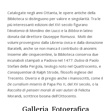
Catalogate negli anni Ottanta, le opere antiche della
Biblioteca si distinguono per valore e singolarità. Tra le
più interessanti edizioni del XVI secolo figurano
l’
Anatomia
di Mondino dei Liucci e la
Bibbia
in latino
donata dal direttore Giuseppe Romussi. Molti dei
volumi provengono dalla Libreria civica e dalla donazione
Baratelli, anche se non manca il contributo di anonimi.
Insieme alle cinquecentine, la Biblioteca conserva due
incunaboli stampati a Padova nel 1477:
Dubia
di Paolo
Stefani della Pergola, teologo noto nel Quattrocento, e
Consequentiae
di Ralph Strode, filosofo inglese del
Trecento. Diversi e di pregio anche i manoscritti, come il
De curialium miseriis
di Papa Pio II, del XV secolo, o la
Raccolta di pensieri morali di vari autori
di Felicita
Morandi, scrittrice bosina dell’Ottocento.
Galleria Fotografica