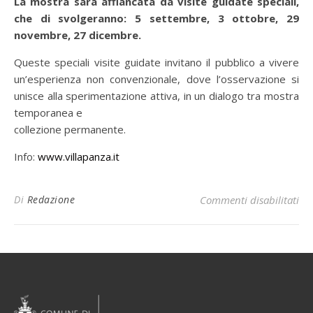
La mostra sarà affiancata da visite guidate speciali,
che di svolgeranno: 5 settembre, 3 ottobre, 29
novembre, 27 dicembre.
Queste speciali visite guidate invitano il pubblico a vivere
un’esperienza non convenzionale, dove l’osservazione si
unisce alla sperimentazione attiva, in un dialogo tra mostra
temporanea e
collezione permanente.
Info:
www.villapanza.it
Di
Redazione
Commenti disabilitati
su 