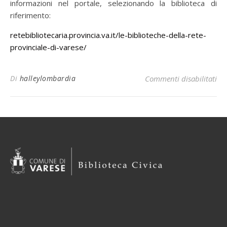
informazioni nel portale, selezionando la biblioteca di
riferimento:
retebibliotecaria.provincia.va.it/le-biblioteche-della-rete-
provinciale-di-varese/
Di
halleylombardia
Commenti disabilitati
su 