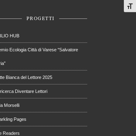
Attiv
PROGETTI
BLIO HUB
emio Ecologia Città di Varese “Salvatore
ia”
tte Bianca del Lettore 2025
ricerca Diventare Lettori
a Morselli
arkling Pages
e Readers