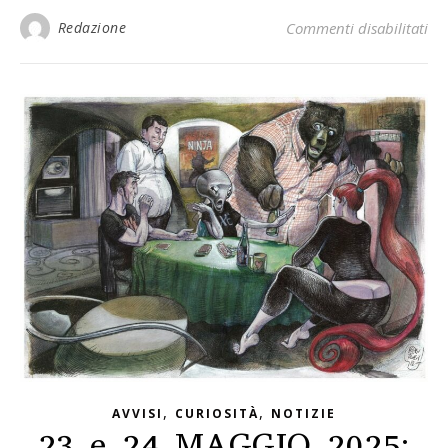
Redazione
Commenti disabilitati
su
,
,
AVVISI
CURIOSITÀ
NOTIZIE
23 e 24 MAGGIO 2025: