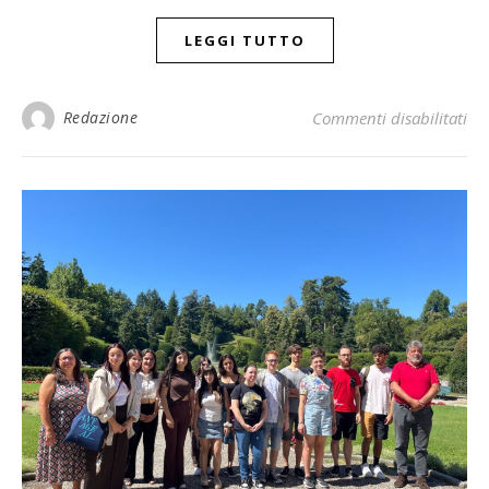
LEGGI TUTTO
Redazione
Commenti disabilitati
su