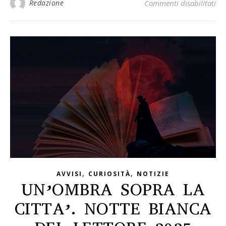
Redazione
Commenti disabilitati
su
,
,
AVVISI
CURIOSITÀ
NOTIZIE
UN’OMBRA SOPRA LA
CITTA’. NOTTE BIANCA