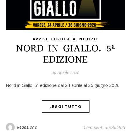
,
,
AVVISI
CURIOSITÀ
NOTIZIE
NORD IN GIALLO. 5ª
EDIZIONE
29 Aprile 2026
Nord in Giallo. 5ª edizione dal 24 aprile al 26 giugno 2026
LEGGI TUTTO
Redazione
Commenti disabilitati
su